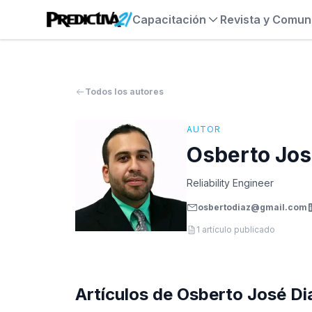
Capacitación
Revista y Comun
Todos los autores
AUTOR
Osberto Jos
Reliability Engineer
osbertodiaz@gmail.com
1
artículo publicado
Artículos de
Osberto José Di