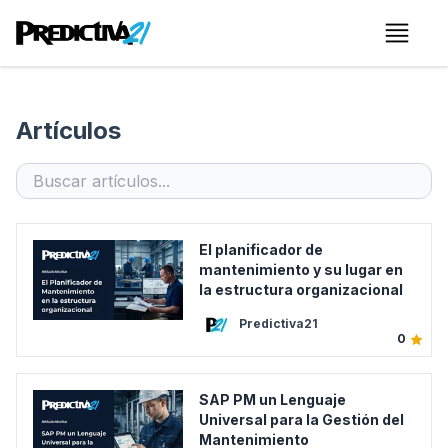
Menú
Artículos
El planificador de
mantenimiento y su lugar en
la estructura organizacional
Predictiva21
0
SAP PM un Lenguaje
Universal para la Gestión del
Mantenimiento