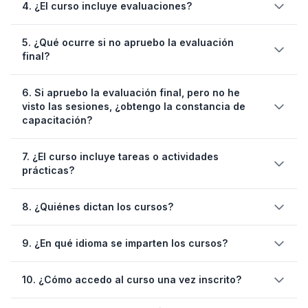
4. ¿El curso incluye evaluaciones?
capacitación digital emitida por Predictiva21
evaluación final
5. ¿Qué ocurre si no apruebo la evaluación
final?
tres intentos
6. Si apruebo la evaluación final, pero no he
volver a inscribirse
visto las sesiones, ¿obtengo la constancia de
en el curso
capacitación?
7. ¿El curso incluye tareas o actividades
completado la totalidad de las
prácticas?
sesiones del curso
8. ¿Quiénes dictan los cursos?
9. ¿En qué idioma se imparten los cursos?
10. ¿Cómo accedo al curso una vez inscrito?