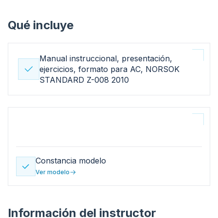
Qué incluye
Manual instruccional, presentación,
ejercicios, formato para AC, NORSOK
STANDARD Z-008 2010
Tibaldo Díaz
Instructor del
curso
Andrés Enrique González Giraldo
CEO de Predictiva21
Constancia modelo
Ver modelo
CONSTANCIA DE
CAPACITACIÓN
Información del instructor
PREDICTIVA21 DEJA CONSTANCIA