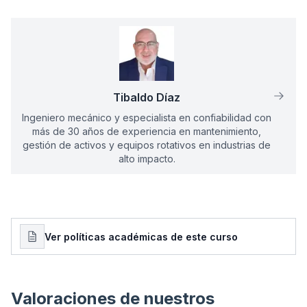
DE QUE
Nombre del estudiante
ha completado satisfactoriamente el
curso
Análisis de Criticidad de
Activos Físicos
Tibaldo Díaz
con una duración total de
12
horas
,
Ingeniero mecánico y especialista en confiabilidad con
desarrollado en modalidad
en línea
.
más de 30 años de experiencia en mantenimiento,
Esta constancia se expide
gestión de activos y equipos rotativos en industrias de
en reconocimiento a su
alto impacto.
participación y finalización
del programa formativo
impartido por
Predictiva21.
Ver políticas académicas de este curso
Fecha de emisión:
06/08/2026
Código de verificación:
MODELO-
0001
Valoraciones de nuestros