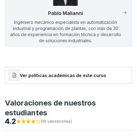
Electricidad Básica
Industrial
Pablo Malianni
con una duración total de
12
horas
,
Ingeniero mecánico especialista en automatización
desarrollado en modalidad
en línea
.
industrial y programación de plantas, con más de 30
Esta constancia se expide
años de experiencia en formación técnica y desarrollo
en reconocimiento a su
de soluciones industriales.
participación y finalización
del programa formativo
impartido por
Predictiva21.
Ver políticas académicas de este curso
Fecha de emisión:
06/08/2026
Código de verificación:
MODELO-
0001
Valoraciones de nuestros
estudiantes
4.2
(
95
valoraciones
)