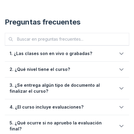
Preguntas frecuentes
1. ¿Las clases son en vivo o grabadas?
sesiones en vivo
2. ¿Qué nivel tiene el curso?
3. ¿Se entrega algún tipo de documento al
finalizar el curso?
un mes después de
finalizado el curso
constancia de
4. ¿El curso incluye evaluaciones?
capacitación digital emitida por Predictiva21
evaluación final
5. ¿Qué ocurre si no apruebo la evaluación
final?