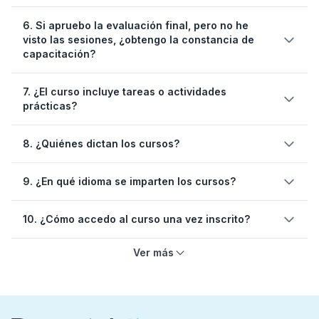
tres intentos
6. Si apruebo la evaluación final, pero no he
volver a inscribirse
visto las sesiones, ¿obtengo la constancia de
en el curso
capacitación?
7. ¿El curso incluye tareas o actividades
completado la totalidad de las
prácticas?
sesiones del curso
8. ¿Quiénes dictan los cursos?
9. ¿En qué idioma se imparten los cursos?
10. ¿Cómo accedo al curso una vez inscrito?
Ver más
Confirmación de inscripción
Información del cronograma
Instrucciones claras antes del inicio