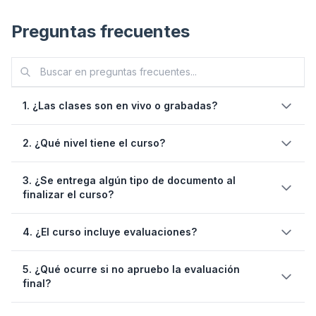
Preguntas frecuentes
1. ¿Las clases son en vivo o grabadas?
sesiones en vivo
2. ¿Qué nivel tiene el curso?
3. ¿Se entrega algún tipo de documento al
finalizar el curso?
un mes después de
finalizado el curso
constancia de
4. ¿El curso incluye evaluaciones?
capacitación digital emitida por Predictiva21
evaluación final
5. ¿Qué ocurre si no apruebo la evaluación
final?
tres intentos