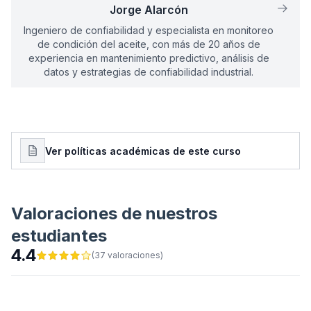
Jorge Alarcón
con una duración total de
12
horas
,
Ingeniero de confiabilidad y especialista en monitoreo
desarrollado en modalidad
en línea
.
de condición del aceite, con más de 20 años de
Esta constancia se expide
experiencia en mantenimiento predictivo, análisis de
en reconocimiento a su
datos y estrategias de confiabilidad industrial.
participación y finalización
del programa formativo
impartido por
Predictiva21.
Ver políticas académicas de este curso
Fecha de emisión:
06/08/2026
Código de verificación:
MODELO-
0001
Valoraciones de nuestros
estudiantes
4.4
(
37
valoraciones
)